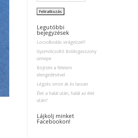
Legutóbbi
bejegyzések
Locsolkodás virágvízzel?
Gyümölcsoltó Boldogasszony
ünnepe
Böjtölni a félelem
elengedésével
Légzés orron át és lassan
Élet a halál után, halál az élet
után?
Lájkolj minket
Facebookon!
t