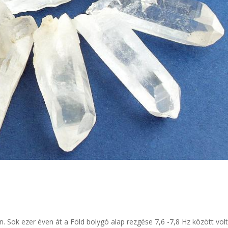
 Sok ezer éven át a Föld bolygó alap rezgése 7,6 -7,8 Hz között vol