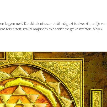
legyen neki. De akinek nincs…, attól még azt is elveszik, amije van
irat félreértett szavai majdnem mindenkit megtévesztettek. Melyik