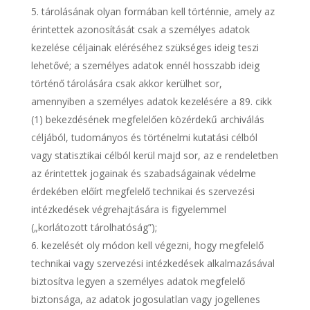
tárolásának olyan formában kell történnie, amely az
érintettek azonosítását csak a személyes adatok
kezelése céljainak eléréséhez szükséges ideig teszi
lehetővé; a személyes adatok ennél hosszabb ideig
történő tárolására csak akkor kerülhet sor,
amennyiben a személyes adatok kezelésére a 89. cikk
(1) bekezdésének megfelelően közérdekű archiválás
céljából, tudományos és történelmi kutatási célból
vagy statisztikai célból kerül majd sor, az e rendeletben
az érintettek jogainak és szabadságainak védelme
érdekében előírt megfelelő technikai és szervezési
intézkedések végrehajtására is figyelemmel
(„korlátozott tárolhatóság”);
kezelését oly módon kell végezni, hogy megfelelő
technikai vagy szervezési intézkedések alkalmazásával
biztosítva legyen a személyes adatok megfelelő
biztonsága, az adatok jogosulatlan vagy jogellenes