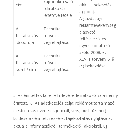
kuponokra való
cím
cikk (1) bekezdés
feliratkozás
a) pontja.
lehetővé tétele
A gazdasági
reklámtevékenység
A
Technikai
alapvető
feliratkozás
művelet
feltételeiről és
időpontja
végrehajtása.
egyes korlátairól
szóló 2008. évi
A
Technikai
XLVIII. törvény 6. §
feliratkozás
művelet
(5) bekezdése.
kori IP cím
végrehajtása.
Az érintettek köre: A hírlevélre feliratkozó valamennyi
érintett. 6. Az adatkezelés célja: reklámot tartalmazó
elektronikus üzenetek (e-mail, sms, push üzenet)
küldése az érintett részére, tájékoztatás nyújtása az
aktuális információkról, termékekről, akciókról, új