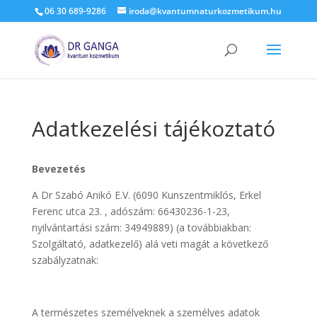
06 30 689-9286
iroda@kvantumnaturkozmetikum.hu
Adatkezelési tájékoztató
Bevezetés
A Dr Szabó Anikó E.V. (6090 Kunszentmiklós, Erkel
Ferenc utca 23. , adószám: 66430236-1-23,
nyilvántartási szám: 34949889) (a továbbiakban:
Szolgáltató, adatkezelő) alá veti magát a következő
szabályzatnak:
A természetes személyeknek a személyes adatok