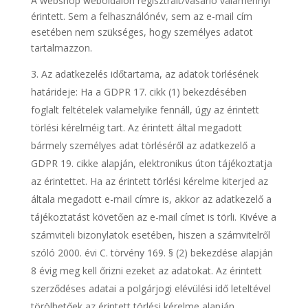
A webshop weboldalon regisztrált/vásárló valamennyi
érintett. Sem a felhasználónév, sem az e-mail cím
esetében nem szükséges, hogy személyes adatot
tartalmazzon.
Az adatkezelés időtartama, az adatok törlésének
határideje: Ha a GDPR 17. cikk (1) bekezdésében
foglalt feltételek valamelyike fennáll, úgy az érintett
törlési kérelméig tart. Az érintett által megadott
bármely személyes adat törléséről az adatkezelő a
GDPR 19. cikke alapján, elektronikus úton tájékoztatja
az érintettet. Ha az érintett törlési kérelme kiterjed az
általa megadott e-mail címre is, akkor az adatkezelő a
tájékoztatást követően az e-mail címet is törli. Kivéve a
számviteli bizonylatok esetében, hiszen a számvitelről
szóló 2000. évi C. törvény 169. § (2) bekezdése alapján
8 évig meg kell őrizni ezeket az adatokat. Az érintett
szerződéses adatai a polgárjogi elévülési idő leteltével
törölhetőek az érintett törlési kérelme alapján.