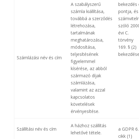
A szabályszerű
bekezdés 
számla kiállítása,
pontja, és
továbbá a szerződés
számvitelro
létrehozása,
szóló 200
tartalmának
évi C.
meghatározása,
törvény
módosítása,
169. § (2)
teljesítésének
bekezdés
Számlázási név és cím
figyelemmel
kísérése, az abból
származó díjak
számlázása,
valamint az azzal
kapcsolatos
követelések
érvényesítése.
A házhoz szállítás
Szállítási név és cím
a GDPR 6.
lehetővé tétele.
cikk (1)