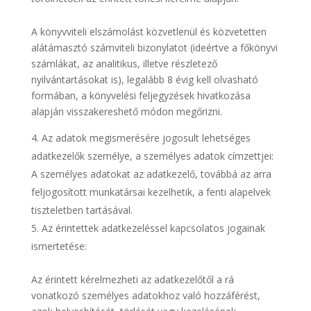
A könyvviteli elszámolást közvetlenül és közvetetten
alátámasztó számviteli bizonylatot (ideértve a főkönyvi
számlákat, az analitikus, illetve részletező
nyilvántartásokat is), legalább 8 évig kell olvasható
formában, a könyvelési feljegyzések hivatkozása
alapján visszakereshető módon megőrizni.
Az adatok megismerésére jogosult lehetséges
adatkezelők személye, a személyes adatok címzettjei:
A személyes adatokat az adatkezelő, továbbá az arra
feljogosított munkatársai kezelhetik, a fenti alapelvek
tiszteletben tartásával.
Az érintettek adatkezeléssel kapcsolatos jogainak
ismertetése:
Az érintett kérelmezheti az adatkezelőtől a rá
vonatkozó személyes adatokhoz való hozzáférést,