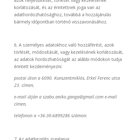
azok helyesbítését, törlését vagy kezelésének
korlátozását, és az érintettnek joga van az
adathordozhatósághoz, továbbá a hozzájárulás
bármely időpontban történő visszavonásához.
6. A személyes adatokhoz való hozzáférést, azok
törlését, módosítását, vagy kezelésének korlátozását,
az adatok hordozhatóságát az alábbi módokon tudja
érintett kezdeményezni:
postai úton a 6090. Kunszentmiklós, Erkel Ferenc utca
23. címen,
e-mail útján a szabo.aniko.ganga@gmail.com e-mail
címen,
telefonon a +36-30-6899286 számon.
Az adatkezelés jogalapja: