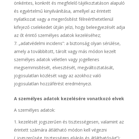
önkéntes, konkrét és megfelelő tájékoztatáson alapuló
és egyértelmű kinyilvánítása, amellyel az érintett
nyilatkozat vagy a megerősítést félreérthetetlenül
kifejező cselekedet útján jelzi, hogy beleegyezését adja
az őt érintő személyes adatok kezeléséhez;
„adatvédelmi incidens”: a biztonság olyan sérülése,
amely a továbbított, tárolt vagy más módon kezelt
személyes adatok véletlen vagy jogellenes
megsemmisítését, elvesztését, megváltoztatását,
jogosulatlan közlését vagy az azokhoz való
jogosulatlan hozzáférést eredményezi.
A személyes adatok kezelésére vonatkozó elvek
A személyes adatok:
kezelését jogszerűen és tisztességesen, valamint az
érintett számára átlátható módon kell végezni
(„jogszerűség, tisztességes eljárás és átláthatóság”);