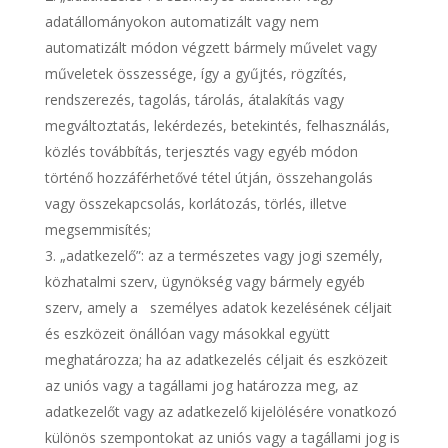
adatállományokon automatizált vagy nem
automatizált módon végzett bármely művelet vagy
műveletek összessége, így a gyűjtés, rögzítés,
rendszerezés, tagolás, tárolás, átalakítás vagy
megváltoztatás, lekérdezés, betekintés, felhasználás,
közlés továbbítás, terjesztés vagy egyéb módon
történő hozzáférhetővé tétel útján, összehangolás
vagy összekapcsolás, korlátozás, törlés, illetve
megsemmisítés;
„adatkezelő”: az a természetes vagy jogi személy,
közhatalmi szerv, ügynökség vagy bármely egyéb
szerv, amely a személyes adatok kezelésének céljait
és eszközeit önállóan vagy másokkal együtt
meghatározza; ha az adatkezelés céljait és eszközeit
az uniós vagy a tagállami jog határozza meg, az
adatkezelőt vagy az adatkezelő kijelölésére vonatkozó
különös szempontokat az uniós vagy a tagállami jog is