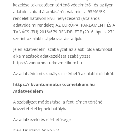
kezelése tekintetében történő védelméről, és az ilyen
adatok szabad áramlásáról, valamint a 95/46/EK
rendelet hatályon kívül helyezéséről (általános
adatvédelmi rendelet) AZ EURÓPAI PARLAMENT ÉS A
TANÁCS (EU) 2016/679 RENDELETE (2016. április 27.)
szerint az alábbi tájékoztatást adjuk.
Jelen adatvédelmi szabályzat az alábbi oldalak/mobil
alkalmazások adatkezelését szabályozza:
https://kvantumnaturkozmetikum.hu
Az adatvédelmi szabályzat elérhető az alábbi oldalról:
https:// kvantumnaturkozmetikum.hu
/adatvedelem
A szabályzat módosításai a fenti címen történő
közzététellel lépnek hatályba.
Az adatkezelő és elérhetőségei:
Név: Dr Szabó Anikó E.V.