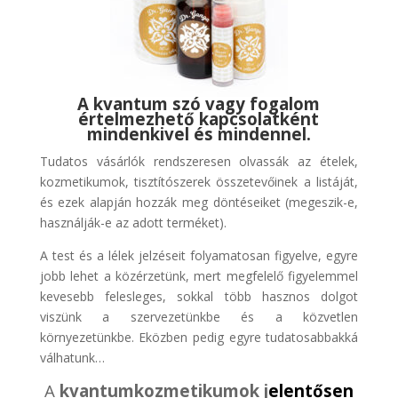
A kvantum szó vagy fogalom
értelmezhető kapcsolatként
mindenkivel és mindennel.
Tudatos vásárlók rendszeresen olvassák az ételek,
kozmetikumok, tisztítószerek összetevőinek a listáját,
és ezek alapján hozzák meg döntéseiket (megeszik-e,
használják-e az adott terméket).
A test és a lélek jelzéseit folyamatosan figyelve, egyre
jobb lehet a közérzetünk, mert megfelelő figyelemmel
kevesebb felesleges, sokkal több hasznos dolgot
viszünk a szervezetünkbe és a közvetlen
környezetünkbe. Eközben pedig egyre tudatosabbakká
válhatunk…
A
kvantumkozmetikumok
j
elentősen