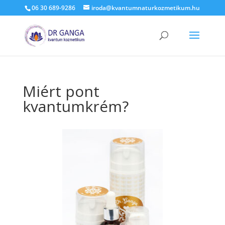
06 30 689-9286
iroda@kvantumnaturkozmetikum.hu
Miért pont
kvantumkrém?