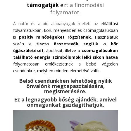
támogatják
e
zt a finomodási
folyamatot.
A natúr és a bio alapanyagok mellett az e
lőállítási
folyamatukban, körülményeikben és csomagolásukban
is
pozitív minőségeket rögzítenek
. Használatuk
során a
tiszta összetevők segítik a bőr
újjászületését
, ápolását, illetve a
csomagolásukon
található energia szimbólumok lelki síkon hatva
folyamatosan emlékeztetnek a belső végtelen
csendünkre, melyben minden elérhetővé válik.
Belső csendünkben lehetőség nyílik
önvalónk megtapasztalására,
megismerésére.
Ez a legnagyobb bőség ajándék, amivel
önmagunkat gazdagíthatjuk.