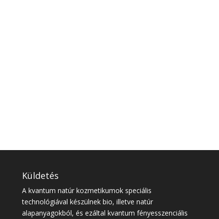
Küldetés
A kvantum natúr kozmetikumok speciális
technológiával készülnek bio, illetve natúr
alapanyagokból, és ezáltal kvantum fényesszenciális