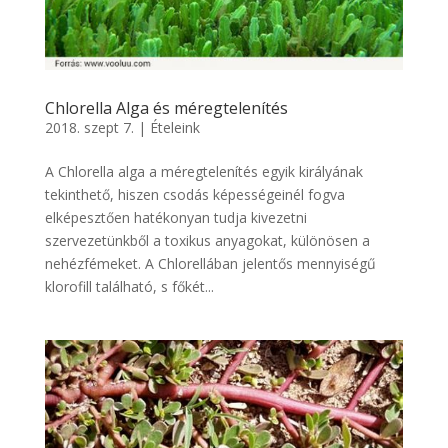
Chlorella Alga és méregtelenítés
2018. szept 7.
|
Ételeink
A Chlorella alga a méregtelenítés egyik királyának
tekinthető, hiszen csodás képességeinél fogva
elképesztően hatékonyan tudja kivezetni
szervezetünkből a toxikus anyagokat, különösen a
nehézfémeket. A Chlorellában jelentős mennyiségű
klorofill található, s főkét...