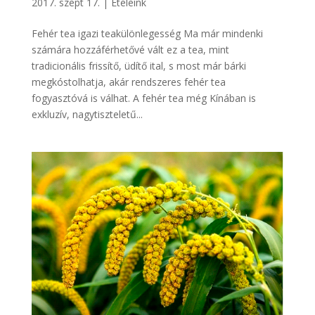
2017. szept 17.
|
Ételeink
Fehér tea igazi teakülönlegesség Ma már mindenki
számára hozzáférhetővé vált ez a tea, mint
tradicionális frissítő, üdítő ital, s most már bárki
megkóstolhatja, akár rendszeres fehér tea
fogyasztóvá is válhat. A fehér tea még Kínában is
exkluzív, nagytiszteletű...