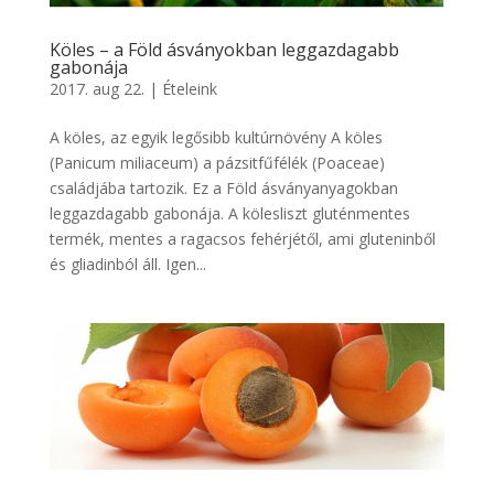
Köles – a Föld ásványokban leggazdagabb
gabonája
2017. aug 22.
|
Ételeink
A köles, az egyik legősibb kultúrnövény A köles
(Panicum miliaceum) a pázsitfűfélék (Poaceae)
családjába tartozik. Ez a Föld ásványanyagokban
leggazdagabb gabonája. A kölesliszt gluténmentes
termék, mentes a ragacsos fehérjétől, ami gluteninből
és gliadinból áll. Igen...