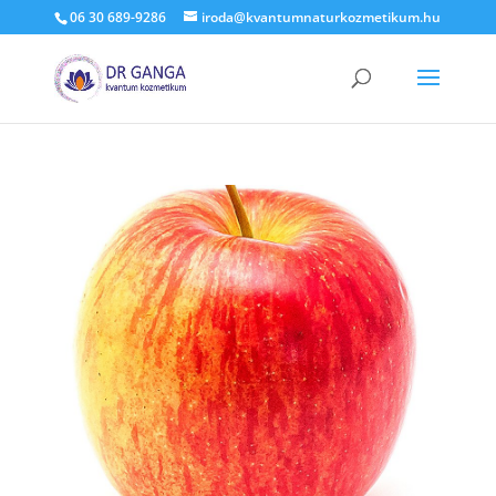
06 30 689-9286
iroda@kvantumnaturkozmetikum.hu