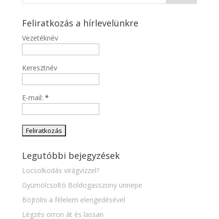
Feliratkozás a hírlevelünkre
Vezetéknév
Keresztnév
E-mail:
*
Legutóbbi bejegyzések
Locsolkodás virágvízzel?
Gyümölcsoltó Boldogasszony ünnepe
Böjtölni a félelem elengedésével
Légzés orron át és lassan