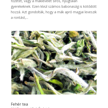
főzetét, vagy a máklevelet sírós, nyugtalan
gyerekeknek. Ezen kívül számos babonaság is kötődött
hozzá. Azt gondolták, hogy a mák apró magjai leveszik
a rontást,...
Fehér tea