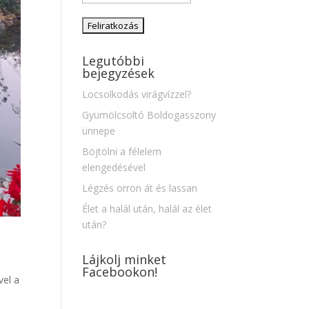
Legutóbbi
bejegyzések
Locsolkodás virágvízzel?
Gyümölcsoltó Boldogasszony
ünnepe
Böjtölni a félelem
elengedésével
Légzés orron át és lassan
Élet a halál után, halál az élet
után?
Lájkolj minket
Facebookon!
vel a