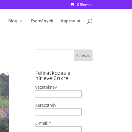
0 Elemek
Blog
Események
Kapcsolat
Feliratkozás a
hírlevelünkre
Vezetéknév
Keresztnév
E-mail:
*