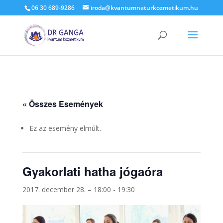
06 30 689-9286
iroda@kvantumnaturkozmetikum.hu
« Összes Események
Ez az esemény elmúlt.
Gyakorlati hatha jógaóra
2017. december 28. – 18:00
-
19:30