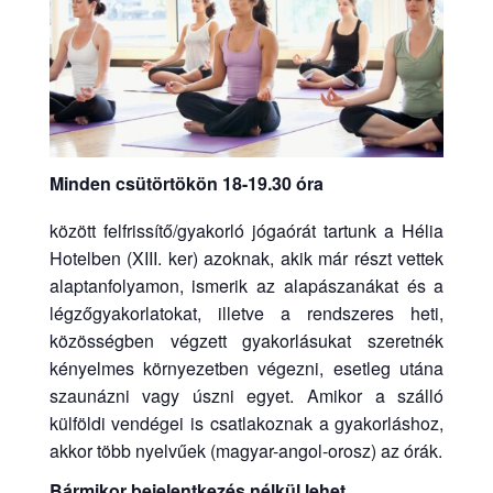
Minden csütörtökön 18-19.30 óra
között felfrissítő/gyakorló jógaórát tartunk a Hélia
Hotelben (XIII. ker) azoknak, akik már részt vettek
alaptanfolyamon, ismerik az alapászanákat és a
légzőgyakorlatokat, illetve a rendszeres heti,
közösségben végzett gyakorlásukat szeretnék
kényelmes környezetben végezni, esetleg utána
szaunázni vagy úszni egyet. Amikor a szálló
külföldi vendégei is csatlakoznak a gyakorláshoz,
akkor több nyelvűek (magyar-angol-orosz) az órák.
Bármikor bejelentkezés nélkül lehet