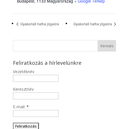
Budapest
,
1133
Magyarország
+ Google Térkép
Gyakorlati hatha jógaóra
Gyakorlati hatha jógaóra
Feliratkozás a hírlevelünkre
Vezetéknév
Keresztnév
E-mail:
*