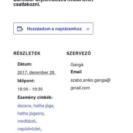
csatlakozni.
Hozzáadom a naptáramhoz
RÉSZLETEK
SZERVEZŐ
Dátum:
Gangá
Email
2017. december 28.
szabo.aniko.ganga@
Időpont:
gmail.com
18:00 - 19:30
Esemény címkék:
ászana
,
hatha jóga
,
hatha jógaóra
,
meditáció
,
napüdvözlet
,