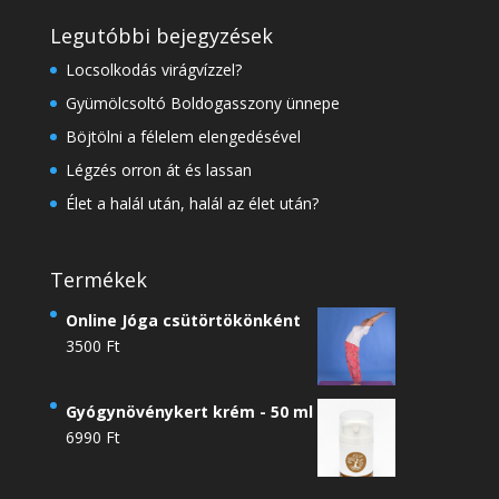
Legutóbbi bejegyzések
Locsolkodás virágvízzel?
Gyümölcsoltó Boldogasszony ünnepe
Böjtölni a félelem elengedésével
Légzés orron át és lassan
Élet a halál után, halál az élet után?
Termékek
Online Jóga csütörtökönként
3500
Ft
Gyógynövénykert krém - 50 ml
6990
Ft